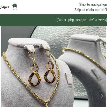
Skip to navigation
0
0
تومان
Skip to main content
[wbcr_php_snippet id="153330"]