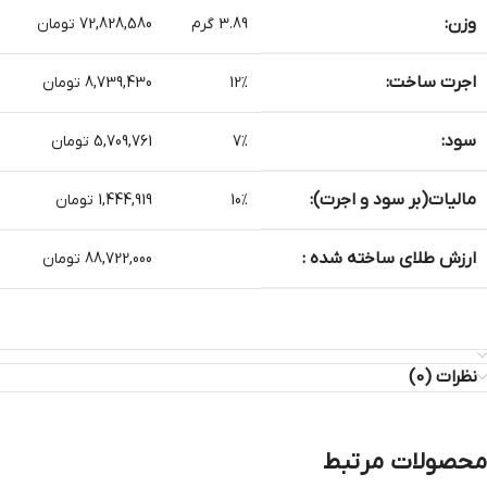
وزن:
3.89 گرم
72,828,580 تومان
اجرت ساخت:
12%
8,739,430 تومان
سود:
7%
5,709,761 تومان
مالیات(بر سود و اجرت):
10%
1,444,919 تومان
ارزش طلای ساخته شده :
88,722,000 تومان
نظرات (0)
محصولات مرتبط