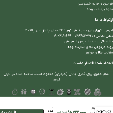
قوانین و حریم خصوصی
نحوه پرداخت وجه
ارتباط با ما
آدرس : تهران تهرانسر نبش کوچه ۲۲ اصلی پاساژ امیر پلاک ۲
تلفن تماس :
۰۲۱۴۴۵۲۳۷۲۰
–
09124180649
پشتیبانی و خدمات پس از فروش
روند مرجوعی کالا و استرداد وجه
مقالات طلا و جواهر
اعتماد شما افتخار ماست
تمام حقوق برای گالری جانان (حیدری) محفوظ است. ساخته شده در
تابان
گوهر
1
نیم
عدد
88,722,000
تومان
افزودن به 
ست