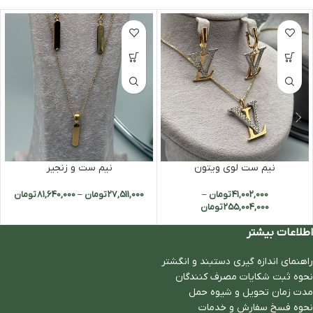
نیم ست لوی ویتون
نیم ست و زنجیر
41,002,000
تومان
–
27,511,000
تومان
–
81,640,000
تومان
255,004,000
تومان
اطلاعات بیشتر
راهنمای اندازه گیری دستبند و انگشتر
نحوه ثبت شكايات مصرف كنندگان
مدت زمان تحويل و شیوه حمل
نحوه فسخ سفارش و خدمات