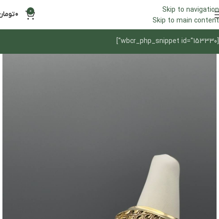
Skip to navigation
0
0
تومان
Skip to main content
[wbcr_php_snippet id="153330"]