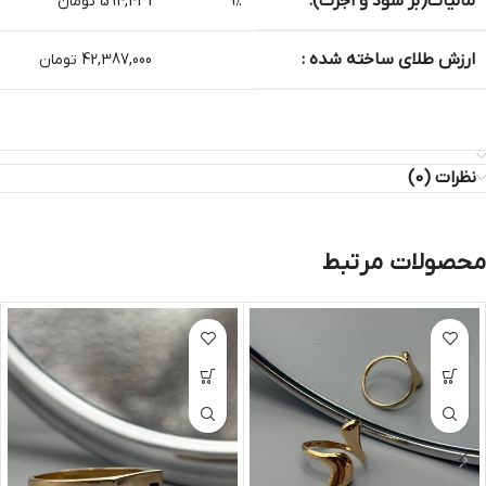
مالیات(بر سود و اجرت):
9%
594,431 تومان
ارزش طلای ساخته شده :
42,387,000 تومان
نظرات (0)
محصولات مرتبط