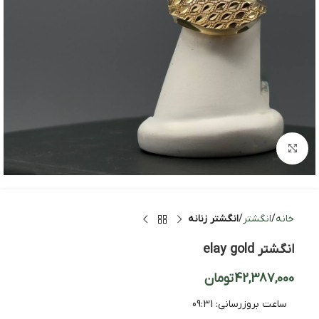
بزرگنمایی تصویر
خانه
انگشتر
انگشتر زنانه
انگشتر elay gold
42,387,000
تومان
ساعت بروزرسانی:
09:31