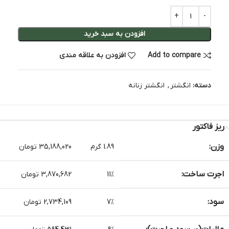
افزودن به سبد خرید
Add to compare
افزودن به علاقه مندی
دسته:
انگشتر
,
انگشتر زنانه
ریز فاکتور
وزن:
1.89 گرم
35,188,020 تومان
اجرت ساخت:
11%
3,870,682 تومان
سود:
7%
2,734,109 تومان